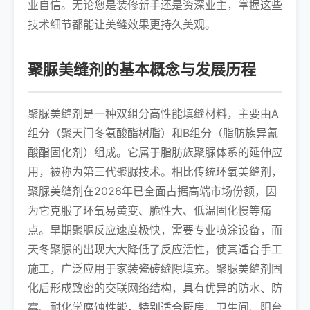
业自信。无论您是装修新手还是资深业主，掌握这些
技术细节都能让美缝效果更持久美观。
聚脲美缝剂的基本概念与发展历程
聚脲美缝剂是一种双组分高性能填缝材料，主要由A
组分（聚天门冬氨酸酯树脂）和B组分（脂肪族异氰
酸酯固化剂）组成。它属于脂肪族聚脲体系的延伸应
用，被称为第三代聚脲技术。相比传统环氧美缝剂，
聚脲美缝剂在2026年已全面占据高端市场份额，因
为它克服了环氧易黄变、脆性大、低温固化慢等痛
点。早期聚脲反应速度极快，需要专业喷涂设备，而
天冬聚脲的出现大大降低了反应活性，使其适合手工
施工，广泛应用于家装瓷砖缝隙填充。聚脲美缝剂固
化后形成致密的交联网络结构，具有优异的防水、防
霉、耐化学腐蚀性能，特别适合厨房、卫生间、阳台