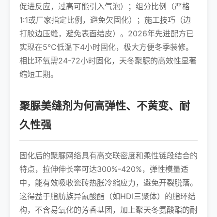
促进反应，过高可能引入气泡）；组分比例（严格
1:1或厂家指定比例，避免欠固化）；施工技巧（边
打胶边压缝，避免表面结皮）。2026年先进配方已
实现在5℃低温下4小时固化，极大方便冬季装修。
相比环氧需24-72小时固化，天冬聚脲的高效性显著
缩短工期。
聚脲美缝剂为何高弹性、不黄变、耐
久性强
固化后的聚脲网络具有高交联密度和柔性链段结合的
特点，拉伸伸长率可达300%-420%，弹性模量适
中，能有效吸收瓷砖热胀冷缩应力，避免开裂脱落。
这得益于脂肪族异氰酸酯（如HDI三聚体）的脂环结
构，不含易氧化的芳香基团，加上聚天冬氨酸酯的耐