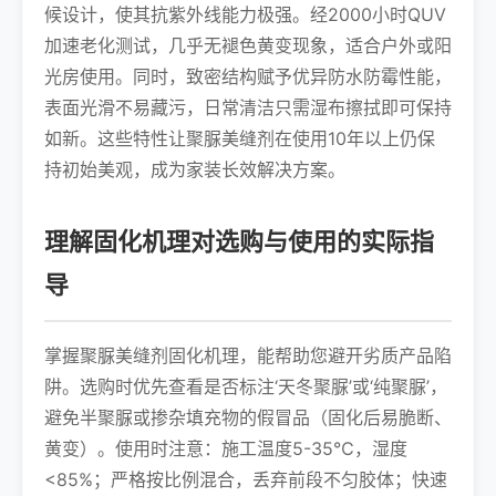
候设计，使其抗紫外线能力极强。经2000小时QUV
加速老化测试，几乎无褪色黄变现象，适合户外或阳
光房使用。同时，致密结构赋予优异防水防霉性能，
表面光滑不易藏污，日常清洁只需湿布擦拭即可保持
如新。这些特性让聚脲美缝剂在使用10年以上仍保
持初始美观，成为家装长效解决方案。
理解固化机理对选购与使用的实际指
导
掌握聚脲美缝剂固化机理，能帮助您避开劣质产品陷
阱。选购时优先查看是否标注‘天冬聚脲’或‘纯聚脲’，
避免半聚脲或掺杂填充物的假冒品（固化后易脆断、
黄变）。使用时注意：施工温度5-35℃，湿度
<85%；严格按比例混合，丢弃前段不匀胶体；快速