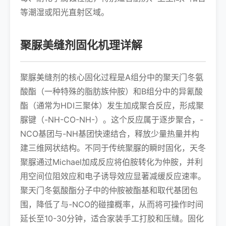
等潮湿或阳光直射区域。
聚脲美缝剂固化机理详解
聚脲美缝剂的核心固化过程是A组分中的聚天门冬氨
酸酯（一种特殊的脂肪族仲胺）和B组分中的异氰酸
酯（通常为HDI三聚体）发生加成聚合反应，形成聚
脲键（-NH-CO-NH-）。这个反应属于逐步聚合，-
NCO基团与-NH基团快速结合，释放少量热量并构
建三维网状结构。不同于传统聚脲的瞬时固化，天冬
聚脲通过Michael加成反应将伯胺转化为仲胺，并利
用空间位阻效应和电子诱导效应显著减缓反应速率。
聚天门冬氨酸酯分子中的仲胺被酯基和取代基团包
围，降低了与-NCO的碰撞概率，从而将可操作时间
延长至10-30分钟，适合家装手工打胶和压缝。固化