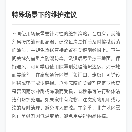
特殊场景下的维护建议
不同使用场景需要针对性的维护策略。在厨房，美缝
剂易接触油污和高温，建议每次烹饪后及时擦拭溅落
的油渍，并避免热锅直接放置在美缝剂缝隙上。卫生
间美缝剂需重点防潮防霉，洗澡后尽量擦干地面，保
持通风，可每季度使用除霉剂处理缝隙边缘。对于地
面美缝剂，在高频通行区域（如门口、走廊）可铺设
地毯或垫子减少磨损。户外庭院的美缝剂应定期检查
是否因雨水冲刷或冻融而受损，春秋季可进行整体清
洁和防护处理。如果家中有宠物，注意宠物爪印或污
渍的及时清理，避免渗入缝隙。在冬季，北方地区需
防止美缝剂因低温变脆，避免用尖锐物品碰撞。